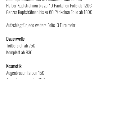
Halber Kopfsträhnen bis zu 40 Päckchen Folie ab 120€
Ganzer Kopfsträhnen bis zu 60 Päckchen Folie ab 180€
Aufschlag für jede weitere Folie 3 Euro mehr
Dauerwelle
Teilbereich ab 75€
Komplett ab 83€
Kosmetik
Augenbrauen färben 15€
Augenbrauen zupfen 10€
Wimpern färben 15€
Make Up ab 100€
Pflege
Haarkur ab 15€
Conditioner ab 8,50€
Waschen/Pflege ab 22,50€