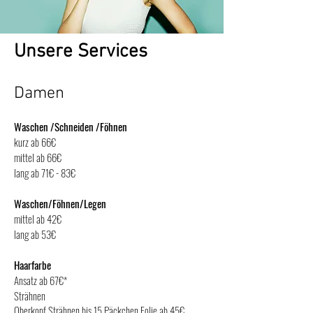
Unsere Services
Damen
Waschen /Schneiden /Föhnen
kurz ab 66€
mittel ab 66€
lang ab 71€ - 83€
Waschen/Föhnen/Legen
mittel ab 42€
lang ab 53€
Haarfarbe
Ansatz ab 67€*
Strähnen
Oberkopf Strähnen bis 15 Päckchen Folie ab 45€